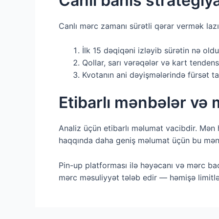
Canlı bahis strategiya
Canlı mərc zamanı sürətli qərar vermək lazı
İlk 15 dəqiqəni izləyib sürətin nə ol
Qollar, sarı vərəqələr və kart tendens
Kvotanın ani dəyişmələrində fürsət 
Etibarlı mənbələr və
Analiz üçün etibarlı məlumat vacibdir. Mən 
haqqında daha geniş məlumat üçün bu mənb
Pin-up platforması ilə həyəcanı və mərc ba
mərc məsuliyyət tələb edir — həmişə limitlə