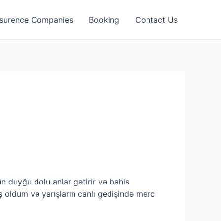
nsurence Companies
Booking
Contact Us
 duyğu dolu anlar gətirir və bahis
ış oldum və yarışların canlı gedişində mərc