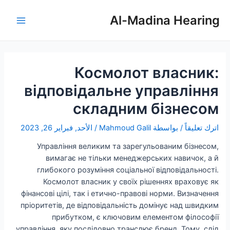
خطي
تصفّح
Main
لى
المقالات
Al-Madina Hearing
Menu
لمحتوى
Космолот власник:
відповідальне управління
складним бізнесом
اترك تعليقاً
/ بواسطة
Mahmoud Galil
/
الأحد, فبراير 26, 2023
Управління великим та зарегульованим бізнесом,
вимагає не тільки менеджерських навичок, а й
глибокого розуміння соціальної відповідальності.
Космолот власник у своїх рішеннях враховує як
фінансові цілі, так і етично-правові норми. Визначення
пріоритетів, де відповідальність домінує над швидким
прибутком, є ключовим елементом філософії
управління, яку послідовно транслює бренд. Тому, слід