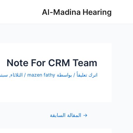
خطي
تصفّح
Al-Madina Hearing
لى
المقالات
لمحتوى
Note For CRM Team
اترك تعليقاً
/ بواسطة
mazen fathy
/
الثلاثاء, سبتمبر 17
→
المقالة السابقة